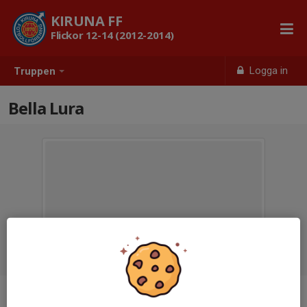
KIRUNA FF
Flickor 12-14 (2012-2014)
Logga in
Truppen
Bella Lura
Ålder
15 år