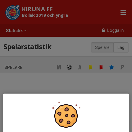
KIRUNA FF
Bollek 2019 och yngre
Logga in
Statistik
Spelarstatistik
Spelare
Lag
SPELARE
Ingen spelarstatistik sparad
När ni fyller i uppställning på respektive match visas statistiken
automatiskt på denna sida