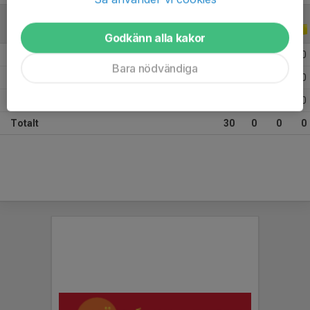
ALLA SERIER
2018
Godkänn alla kakor
2018 P 14 -04 Grupp A
1
0
0
0
Bara nödvändiga
2018 P 15 -03 Grupp A
14
0
0
0
2018 U16 Nationell Grupp 8
15
0
0
0
Totalt
30
0
0
0