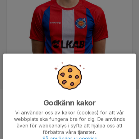
Godkänn kakor
Position
Back
Ålder
23 år
Vi använder oss av kakor (cookies) för att vår
webbplats ska fungera bra för dig. De används
även för webbanalys i syfte att hjälpa oss att
förbättra våra tjänster.
Så använder vi cookies