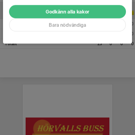
Godkänn alla kakor
ALLA SERIER
2025
2025 Div 2 Norrland Höst Nedflyttning 2025
11
0
0
0
Bara nödvändiga
2025 Div 2 Norrland Vår Norra 2025
12
0
0
0
Totalt
23
0
0
0