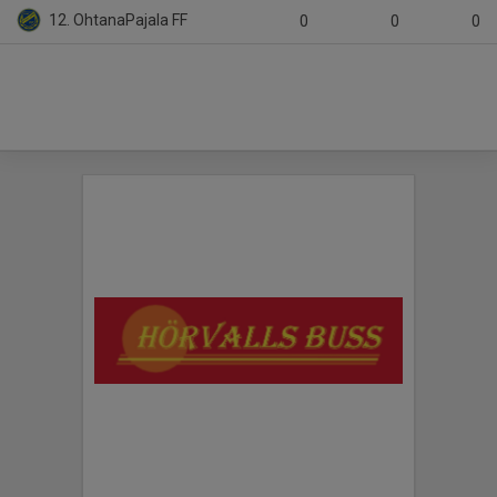
12. OhtanaPajala FF
0
0
0