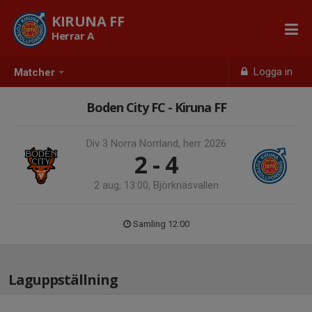
KIRUNA FF
Herrar A
Logga in
Matcher
Boden City FC - Kiruna FF
Div 3 Norra Norrland, herr 2026
2 - 4
2 aug, 13:00, Björknäsvallen
Samling 12:00
Laguppställning