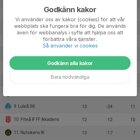
1. Bergnäsets AIK
12
22
27
Godkänn kakor
2. Sunnanå SK
12
15
27
Vi använder oss av kakor (cookies) för att vår
webbplats ska fungera bra för dig. De används
3. Kiruna FF
12
15
26
även för webbanalys i syfte att hjälpa oss att
förbättra våra tjänster.
4. IFK Kalix
13
9
24
Så använder vi cookies
5. Morön BK
13
4
21
Godkänn alla kakor
6. Gimonäs Umeå IF
13
8
20
Bara nödvändiga
7. Hedens IF
12
-8
13
8. Boden City FC
13
-12
11
9. Luleå SK
13
-24
11
10. Piteå IF FF Akademi
12
-12
10
11. Notvikens IK
13
-17
7