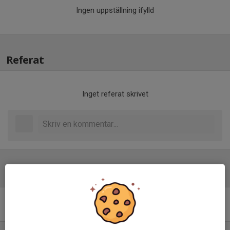
Ingen uppställning ifylld
Referat
Inget referat skrivet
Tabell
Div 3 Norra Norrland, herr
2026
M
+/-
P