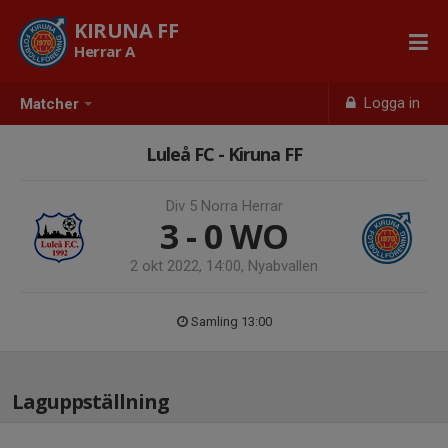
KIRUNA FF
Herrar A
Logga in
Matcher
Luleå FC - Kiruna FF
Div 5 Norra Herrar
3 - 0
WO
2 okt 2022, 14:00, Nyabvallen
Samling 13:00
Laguppställning