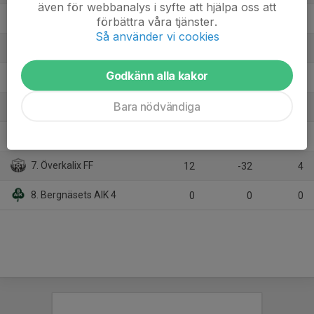
även för webbanalys i syfte att hjälpa oss att
2. Kiruna FF 2
12
29
27
förbättra våra tjänster.
Så använder vi cookies
3. Svartbjörnsbyns IF
12
3
19
Godkänn alla kakor
4. Parkalompolo IK
12
3
19
Bara nödvändiga
5. IFK Kalix 2
12
-7
10
6. OhtanaPajala FF 2
12
-35
9
7. Överkalix FF
12
-32
4
8. Bergnäsets AIK 4
0
0
0