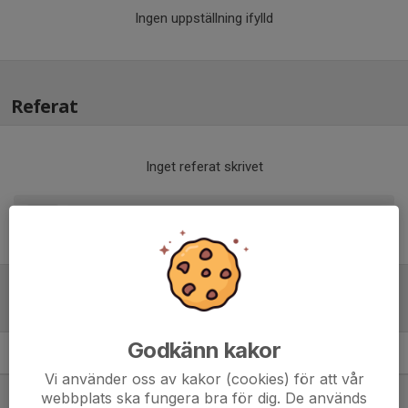
Ingen uppställning ifylld
Referat
Inget referat skrivet
Tabell
Godkänn kakor
Div 5 Norra Herrar
M
+/-
P
Vi använder oss av kakor (cookies) för att vår
1. Luleå FC
12
39
34
webbplats ska fungera bra för dig. De används