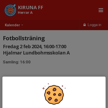
KIRUNA FF
Herrar A
Logga in
Kalender
Fotbollsträning
Fredag 2 feb 2024, 16:00-17:00
Hjalmar Lundbohmsskolan A
Samling: 16:00