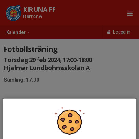
KIRUNA FF
Herrar A
Logga in
Kalender
Fotbollsträning
Torsdag 29 feb 2024, 17:00-18:00
Hjalmar Lundbohmsskolan A
Samling: 17:00