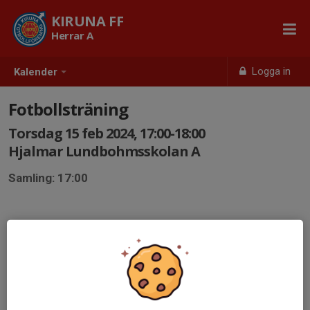
KIRUNA FF
Herrar A
Logga in
Kalender
Fotbollsträning
Torsdag 15 feb 2024, 17:00-18:00
Hjalmar Lundbohmsskolan A
Samling: 17:00