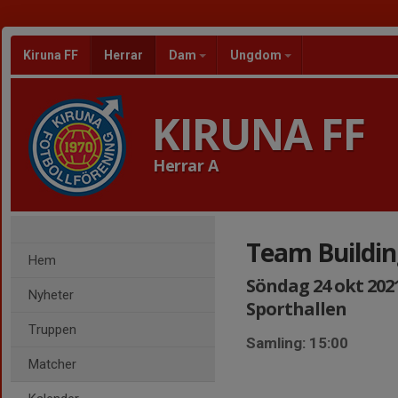
Kiruna FF
Herrar
Dam
Ungdom
KIRUNA FF
Herrar A
Team Buildin
Hem
Söndag 24 okt 2021,
Nyheter
Sporthallen
Truppen
Samling: 15:00
Matcher