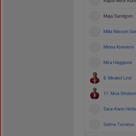
Kajsa-Alice Kuh
Maja Sundgren
Milla Nilsson Sar
Minna Kiviniemi
Mira Hägglund
8. Mirakel Lind
11. Moa Strids
Sara-Karin Hett
Selma Tornéus
,