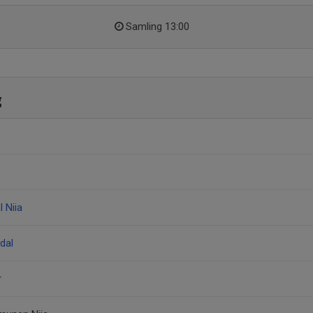
Samling 13:00
g
l Niia
dal
r