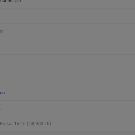
munen Niia
ri
man
a
 Flickor 15-16 (2009/2010)