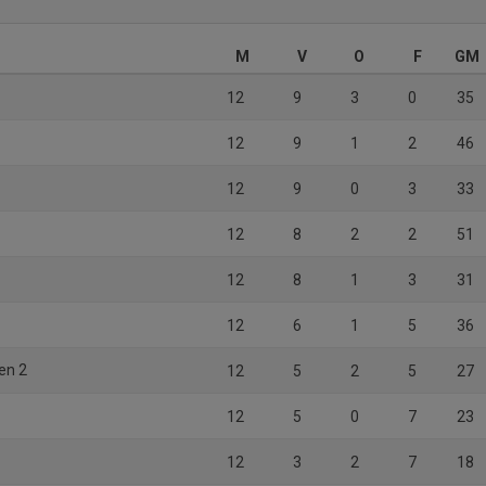
M
V
O
F
GM
12
9
3
0
35
12
9
1
2
46
12
9
0
3
33
12
8
2
2
51
12
8
1
3
31
12
6
1
5
36
en 2
12
5
2
5
27
12
5
0
7
23
12
3
2
7
18