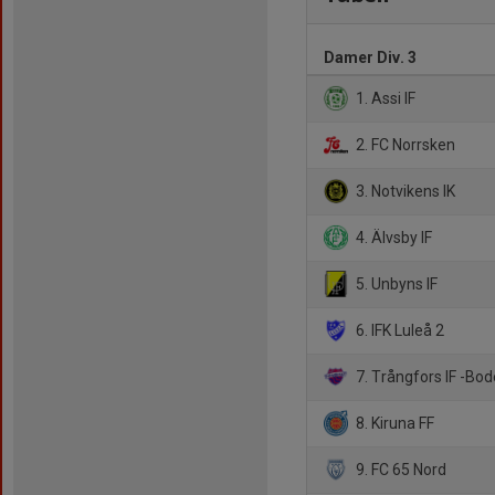
Damer Div. 3
1. Assi IF
2. FC Norrsken
3. Notvikens IK
4. Älvsby IF
5. Unbyns IF
6. IFK Luleå 2
7. Trångfors IF -Bod
8. Kiruna FF
9. FC 65 Nord