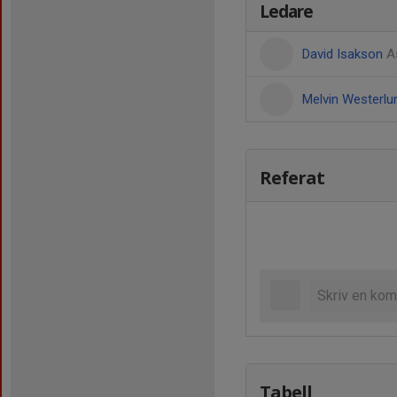
Ledare
David Isakson
A
Melvin Westerl
Referat
Tabell