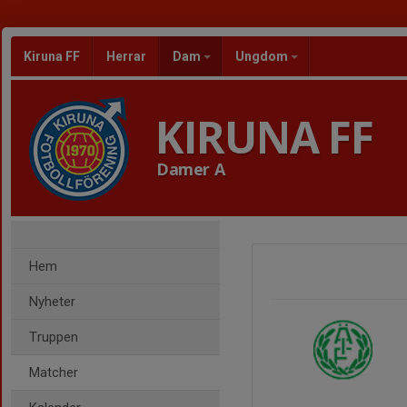
Kiruna FF
Herrar
Dam
Ungdom
KIRUNA FF
Damer A
Hem
Nyheter
Truppen
Matcher