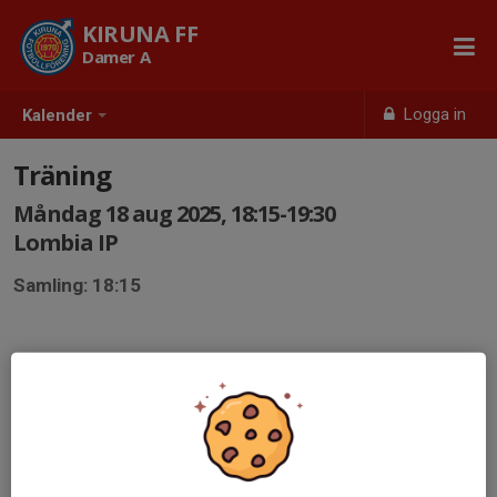
KIRUNA FF
Damer A
Logga in
Kalender
Träning
Måndag 18 aug 2025, 18:15-19:30
Lombia IP
Samling: 18:15