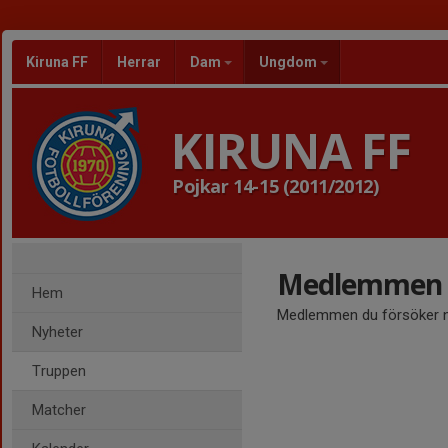
Kiruna FF
Herrar
Dam
Ungdom
KIRUNA FF
Pojkar 14-15 (2011/2012)
Medlemmen ä
Hem
Medlemmen du försöker nå
Nyheter
Truppen
Matcher