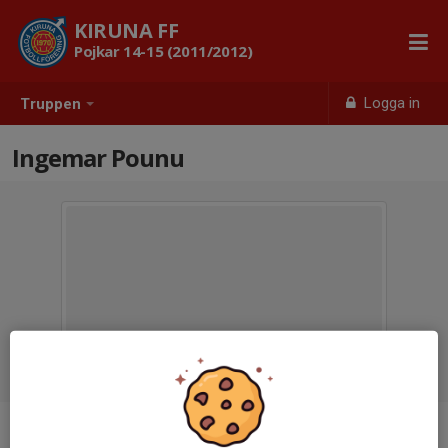
KIRUNA FF
Pojkar 14-15 (2011/2012)
Logga in
Truppen
Ingemar Pounu
Titel
Hjälptränare