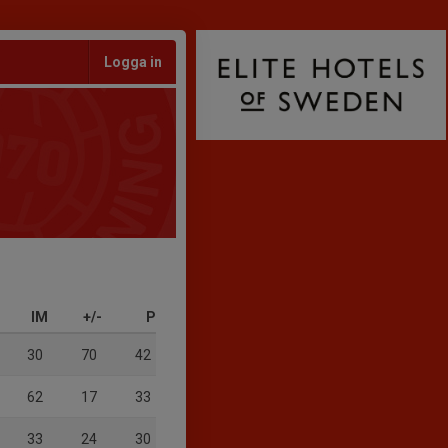
Logga in
IM
+/-
P
30
70
42
62
17
33
33
24
30