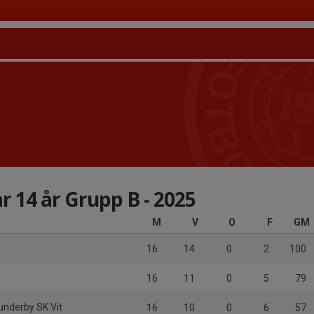
r 14 år Grupp B - 2025
M
V
O
F
GM
16
14
0
2
100
16
11
0
5
79
underby SK Vit
16
10
0
6
57