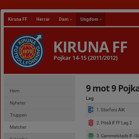
Kiruna FF
Herrar
Dam
Ungdom
KIRUNA FF
Pojkar 14-15 (2011/2012)
9 mot 9 Pojka
Hem
Lag
Nyheter
1. Storfors AIK
Truppen
2. Piteå IF FF Lag 2
Matcher
3. Gammelstads IF /S