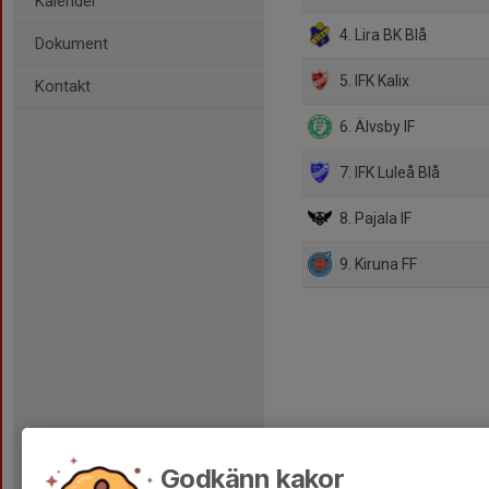
Kalender
4. Lira BK Blå
Dokument
5. IFK Kalix
Kontakt
6. Älvsby IF
7. IFK Luleå Blå
8. Pajala IF
9. Kiruna FF
Godkänn kakor