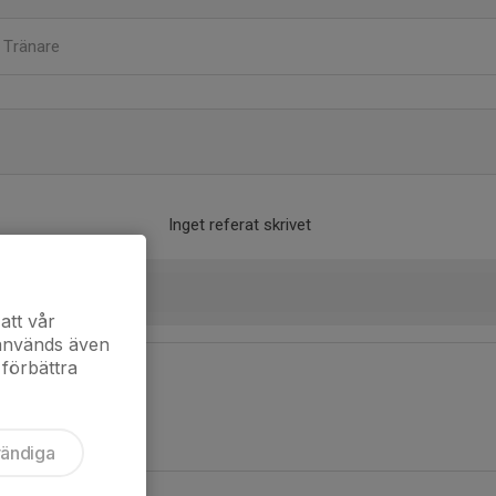
m
Tränare
Inget referat skrivet
att vår
 används även
 förbättra
vändiga