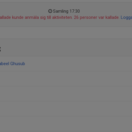
Samling 17:30
llade kunde anmäla sig till aktiviteten. 26 personer var kallade.
Logga
g
abeel Ghusub