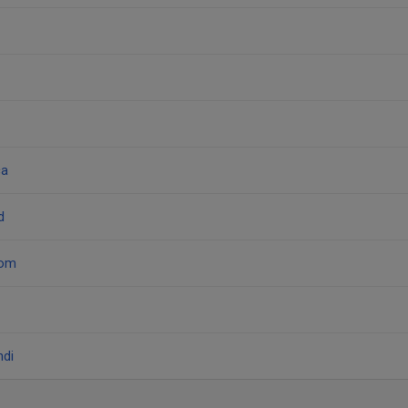
ca
d
tom
di