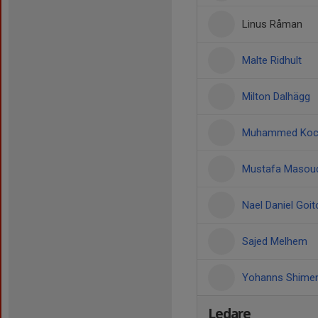
Linus Råman
Malte Ridhult
Milton Dalhägg
Muhammed Ko
Mustafa Masou
Nael Daniel Goi
Sajed Melhem
Yohanns Shimen
Ledare