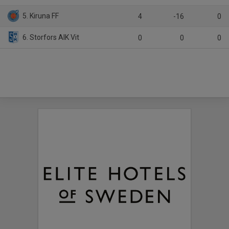
5. Kiruna FF
4
-16
0
6. Storfors AIK Vit
0
0
0