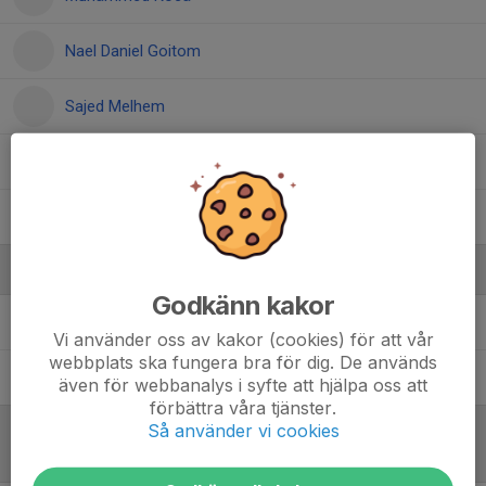
Nael Daniel Goitom
Sajed Melhem
Sam Eriksson Lundström
Yohanns Shimendi
Ledare
Godkänn kakor
Caroline Bergdahl
Tränare
Vi använder oss av kakor (cookies) för att vår
webbplats ska fungera bra för dig. De används
Fredrik Boström
Tränare
även för webbanalys i syfte att hjälpa oss att
förbättra våra tjänster.
Så använder vi cookies
Referat