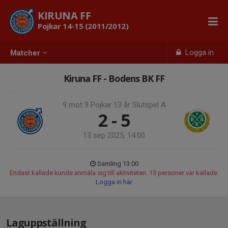
KIRUNA FF
Pojkar 14-15 (2011/2012)
Logga in
Matcher
Kiruna FF - Bodens BK FF
9 mot 9 Pojkar 13 år Slutspel A
2 - 5
13 sep 2025, 14:00
Samling 13:00
Endast kallade kunde anmäla sig till aktiviteten. 13 personer var kallade.
Logga in här
Laguppställning