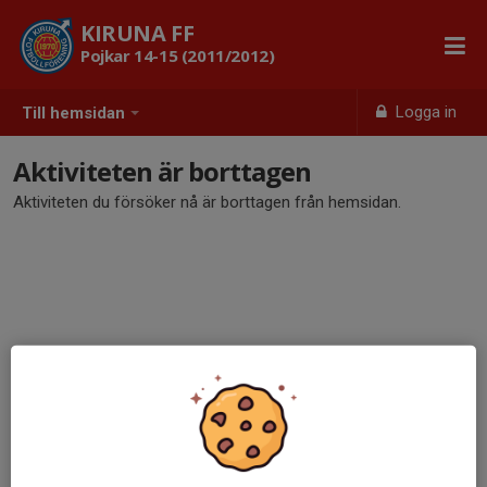
KIRUNA FF
Pojkar 14-15 (2011/2012)
Logga in
Till hemsidan
Aktiviteten är borttagen
Aktiviteten du försöker nå är borttagen från hemsidan.