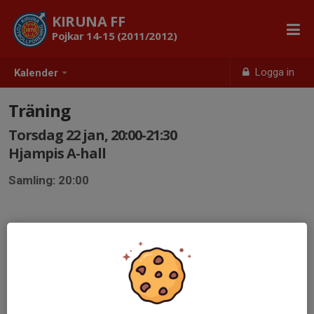
KIRUNA FF
Pojkar 14-15 (2011/2012)
Logga in
Kalender
Träning
Torsdag 22 jan, 20:00-21:30
Hjampis A-hall
Samling: 20:00