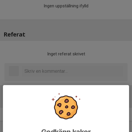
Ingen uppställning ifylld
Referat
Inget referat skrivet
Tabell
11 mot 11 Pojkar 16-19 år
M
+/-
P
1. IFK Kalix
8
35
22
Godkänn kakor