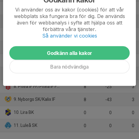
2. Älvsby IF
8
26
16
Vi använder oss av kakor (cookies) för att vår
webbplats ska fungera bra för dig. De används
3. IFK Luleå/IFK Akademi
8
16
15
även för webbanalys i syfte att hjälpa oss att
förbättra våra tjänster.
4. Kiruna FF
7
15
15
Så använder vi cookies
5. Alviks IK
7
-4
12
Godkänn alla kakor
6. Haparanda FF
8
-2
10
Bara nödvändiga
7. Gammelstads IF
8
-18
6
8. Piteå IF FF/Piteå IF FF Akademi
8
-25
3
9. Nyborgs SK/Kalix IF
8
-43
3
10. Lira BK
0
0
0
11. Luleå SK
0
0
0