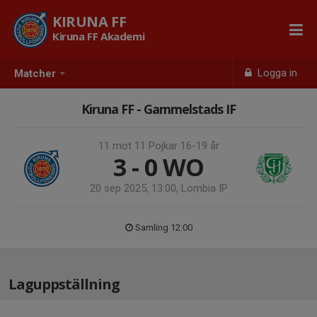
KIRUNA FF
Kiruna FF Akademi
Logga in
Matcher
Kiruna FF - Gammelstads IF
11 mot 11 Pojkar 16-19 år
3 - 0
WO
20 sep 2025, 13:00, Lombia IP
Samling 12:00
Laguppställning