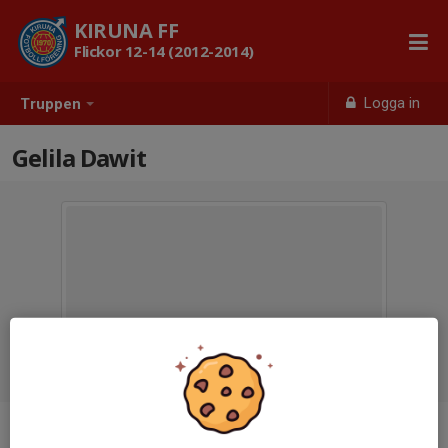
KIRUNA FF
Flickor 12-14 (2012-2014)
Logga in
Truppen
Gelila Dawit
Ålder
16 år