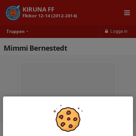
KIRUNA FF
Flickor 12-14 (2012-2014)
Logga in
Truppen
Mimmi Bernestedt
Ålder
13 år