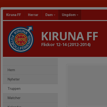
Kiruna FF
Herrar
Dam
Ungdom
KIRUNA FF
Flickor 12-14 (2012-2014)
Hem
Nyheter
Truppen
Matcher