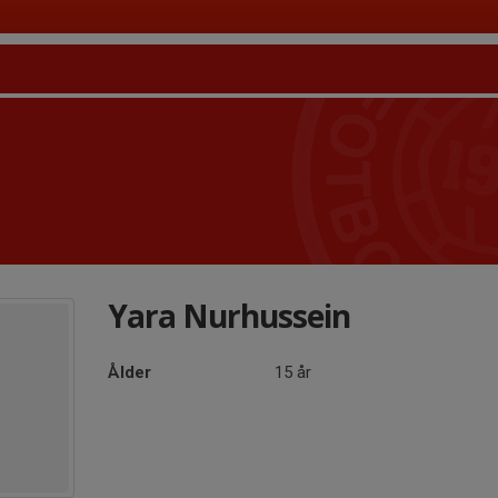
Yara Nurhussein
Ålder
15 år