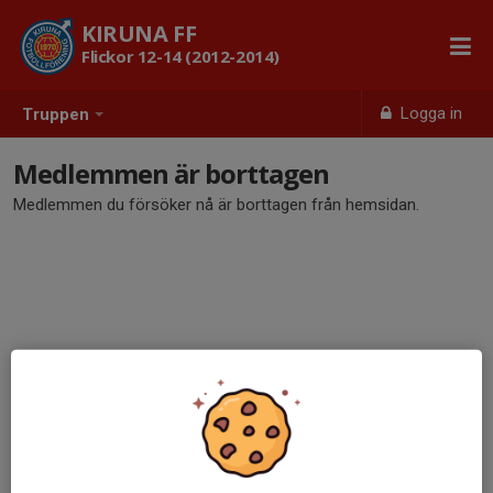
KIRUNA FF
Flickor 12-14 (2012-2014)
Logga in
Truppen
Medlemmen är borttagen
Medlemmen du försöker nå är borttagen från hemsidan.