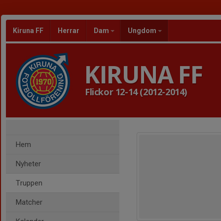
Kiruna FF
Herrar
Dam
Ungdom
KIRUNA FF
Flickor 12-14 (2012-2014)
Hem
Nyheter
Truppen
Matcher