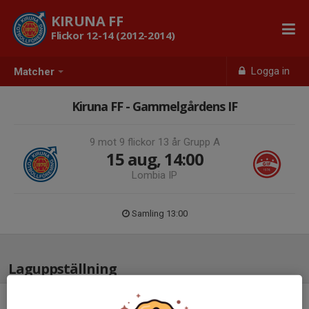
KIRUNA FF
Flickor 12-14 (2012-2014)
Logga in
Matcher
Kiruna FF - Gammelgårdens IF
9 mot 9 flickor 13 år Grupp A
15 aug, 14:00
Lombia IP
Samling 13:00
Laguppställning