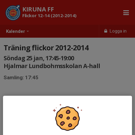
KIRUNA FF
Flickor 12-14 (2012-2014)
Logga in
Kalender
Träning flickor 2012-2014
Söndag 25 jan, 17:45-19:00
Hjalmar Lundbohmsskolan A-hall
Samling: 17:45