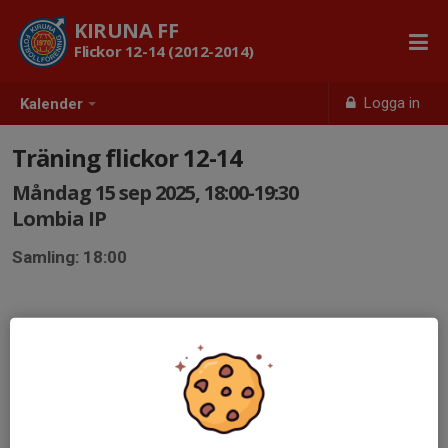
KIRUNA FF
Flickor 12-14 (2012-2014)
Logga in
Kalender
Träning flickor 12-14
Måndag 15 sep 2025, 18:00-19:30
Lombia IP
Samling: 18:00