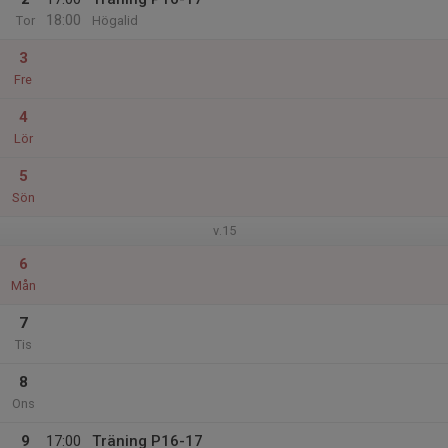
18:00
Tor
Högalid
3
Fre
4
Lör
5
Sön
v.15
6
Mån
7
Tis
8
Ons
9
17:00
Träning P16-17