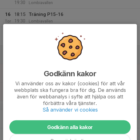
19:30
Lombiavallen
16
18:15
Träning P15-16
19:30
Tor
Lombiavallen
17
Fre
18
Lör
19
17:00
Träning P17
Godkänn kakor
18:15
Sön
Lombia
Vi använder oss av kakor (cookies) för att vår
18:00
Träning P15-16
webbplats ska fungera bra för dig. De används
19:30
Lombiavallen
även för webbanalys i syfte att hjälpa oss att
förbättra våra tjänster.
v.17
Så använder vi cookies
20
Mån
Godkänn alla kakor
21
17:00
Träning P16-17