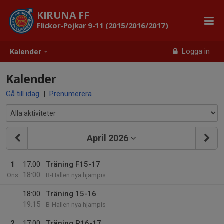
KIRUNA FF
Flickor-Pojkar 9-11 (2015/2016/2017)
Logga in
Kalender
Kalender
Gå till idag
|
Prenumerera
April 2026
1
17:00
Träning F15-17
18:00
Ons
B-Hallen nya hjampis
18:00
Träning 15-16
19:15
B-Hallen nya hjampis
2
17:00
Träning P16-17