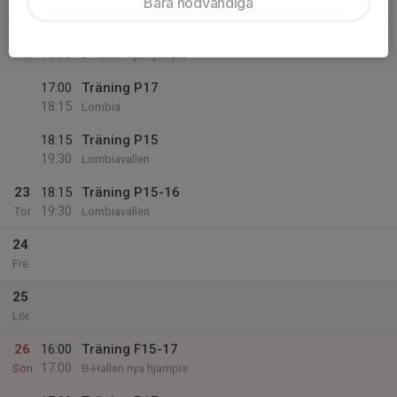
Bara nödvändiga
18:00
Tis
Lombia
22
17:00
Träning F15-17
18:00
Ons
B-Hallen nya hjampis
17:00
Träning P17
18:15
Lombia
18:15
Träning P15
19:30
Lombiavallen
23
18:15
Träning P15-16
19:30
Tor
Lombiavallen
24
Fre
25
Lör
26
16:00
Träning F15-17
17:00
Sön
B-Hallen nya hjampis