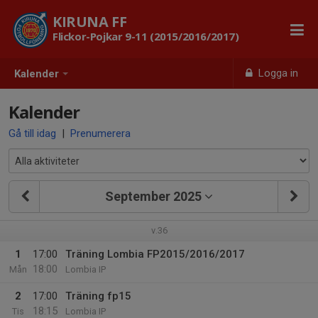
KIRUNA FF
Flickor-Pojkar 9-11 (2015/2016/2017)
Logga in
Kalender
Kalender
Gå till idag
|
Prenumerera
September 2025
v.36
1
17:00
Träning Lombia FP2015/2016/2017
18:00
Mån
Lombia IP
2
17:00
Träning fp15
18:15
Tis
Lombia IP