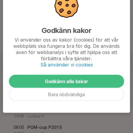
17
Ons
18
17:00
Träning Lombia F2015-2017, P2016-2017
18:00
Godkänn kakor
Tor
Lombia IP
Vi använder oss av kakor (cookies) för att vår
19
webbplats ska fungera bra för dig. De används
Fre
även för webbanalys i syfte att hjälpa oss att
20
förbättra våra tjänster.
Lör
Så använder vi cookies
21
08:00
PGM-cup F2015-2017
Godkänn alla kakor
14:00
Sön
Lombia IP
08:00
PGM-cup P2016
Bara nödvändiga
14:00
Lombia IP
08:00
PGM-cup P2017
14:00
Lombia IP
08:00
PGM-cup P2015