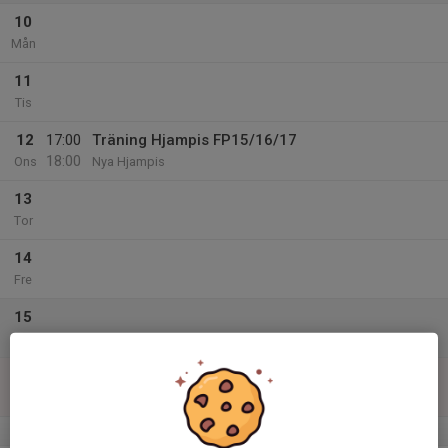
10
Mån
11
Tis
12
17:00
Träning Hjampis FP15/16/17
18:00
Ons
Nya Hjampis
13
Tor
14
Fre
15
Lör
16
16:00
Träning Rakethallen FP15/16/17
17:00
Sön
Raktethallen
v.12