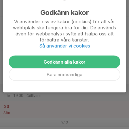
17
Godkänn kakor
Mån
Vi använder oss av kakor (cookies) för att vår
18
webbplats ska fungera bra för dig. De används
Tis
även för webbanalys i syfte att hjälpa oss att
19
17:00
Träning Hjampis FP15/16/17
förbättra våra tjänster.
18:00
Ons
Nya Hjampis
Så använder vi cookies
20
Godkänn alla kakor
Tor
21
Bara nödvändiga
Fre
22
05:50
Tågresa till Gällivare minicup
19:00
Lör
Gällivare
23
Sön
v.13