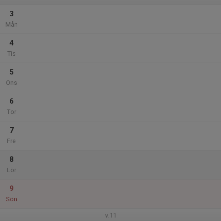
3
Mån
4
Tis
5
Ons
6
Tor
7
Fre
8
Lör
9
Sön
v.11