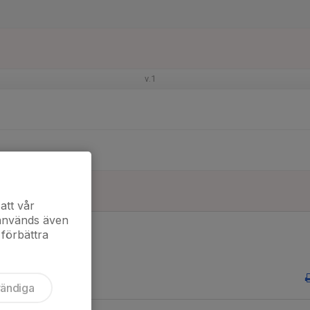
v.1
att vår
 används även
 förbättra
vändiga