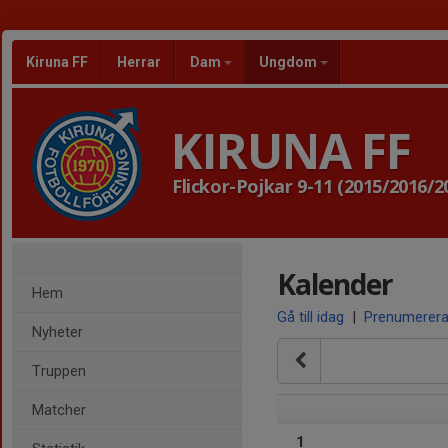
Kiruna FF
Herrar
Dam
Ungdom
KIRUNA FF
Flickor-Pojkar 9-11 (2015/2016/2
Kalender
Hem
Gå till idag
|
Prenumerer
Nyheter
Truppen
Matcher
1