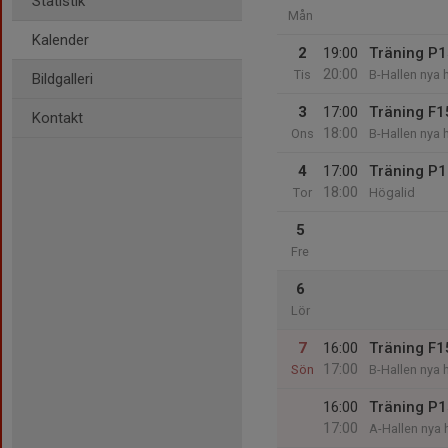
Statistik
Mån
Kalender
2
19:00
Träning P
20:00
Tis
B-Hallen nya 
Bildgalleri
3
17:00
Träning F1
Kontakt
18:00
Ons
B-Hallen nya 
4
17:00
Träning P
18:00
Tor
Högalid
5
Fre
6
Lör
7
16:00
Träning F1
17:00
Sön
B-Hallen nya 
16:00
Träning P
17:00
A-Hallen nya 