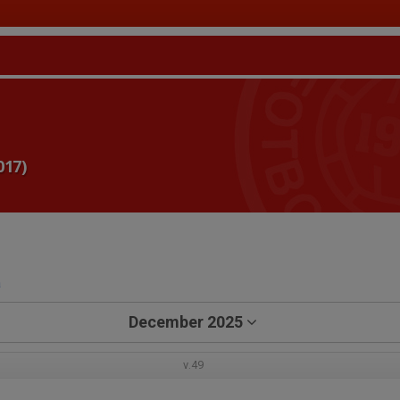
017)
a
December 2025
v.49