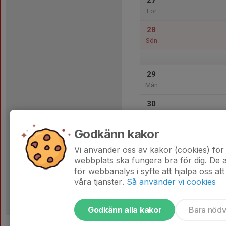
27
Lör
28
Sön
29
Mån
30
Tis
Godkänn kakor
31
Ons
Vi använder oss av kakor (cookies) för 
webbplats ska fungera bra för dig. De
för webbanalys i syfte att hjälpa oss att
våra tjänster.
Så använder vi cookies
Godkänn alla kakor
Bara nöd