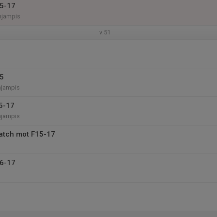
15-17
hjampis
v.51
15
hjampis
5-17
hjampis
atch mot F15-17
16-17