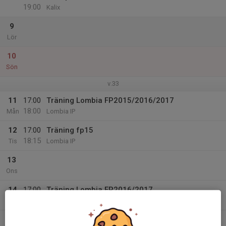
19:00
Kalix
9
Lör
10
Sön
v.33
11
17:00
Träning Lombia FP2015/2016/2017
18:00
Mån
Lombia IP
12
17:00
Träning fp15
18:15
Tis
Lombia IP
13
Ons
14
17:00
Träning Lombia FP2016/2017
18:00
Tor
Lombia IP
15