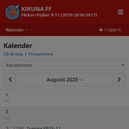
KIRUNA FF
Flickor-Pojkar 9-11 (2015/2016/2017)
Logga in
Kalender
Kalender
Gå till idag
|
Prenumerera
Augusti 2025
1
Fre
2
Lör
3
17:00
Träning FP15-17