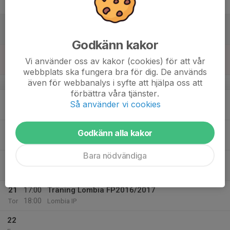
Fre
16
Lör
Godkänn kakor
17
17:00
Träning Lombia FP2015/2016/2017
Vi använder oss av kakor (cookies) för att vår
18:00
Sön
Lombia IP
webbplats ska fungera bra för dig. De används
även för webbanalys i syfte att hjälpa oss att
v.34
förbättra våra tjänster.
18
17:00
Träning Lombia FP2015/2016/2017
Så använder vi cookies
18:00
Mån
Lombia IP
19
Godkänn alla kakor
Tis
Bara nödvändiga
20
Ons
21
17:00
Träning Lombia FP2016/2017
18:00
Tor
Lombia IP
22