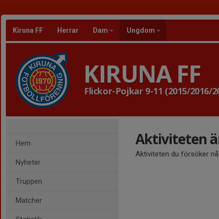
Kiruna FF
Herrar
Dam
Ungdom
KIRUNA FF
Flickor-Pojkar 9-11 (2015/2016/2
Aktiviteten 
Hem
Aktiviteten du försöker n
Nyheter
Truppen
Matcher