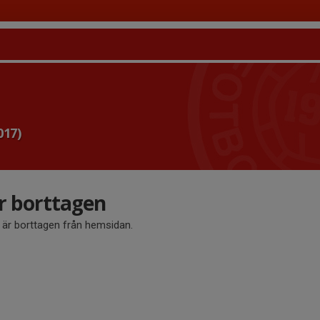
017)
är borttagen
å är borttagen från hemsidan.