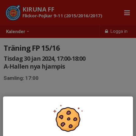
KIRUNA FF
Flickor-Pojkar 9-11 (2015/2016/2017)
Logga in
Kalender
Träning FP 15/16
Tisdag 30 jan 2024, 17:00-18:00
A-Hallen nya hjampis
Samling: 17:00