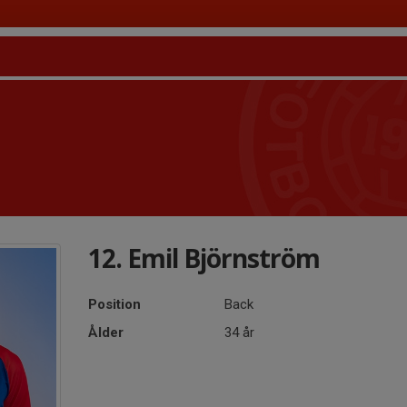
12. Emil Björnström
Position
Back
Ålder
34 år