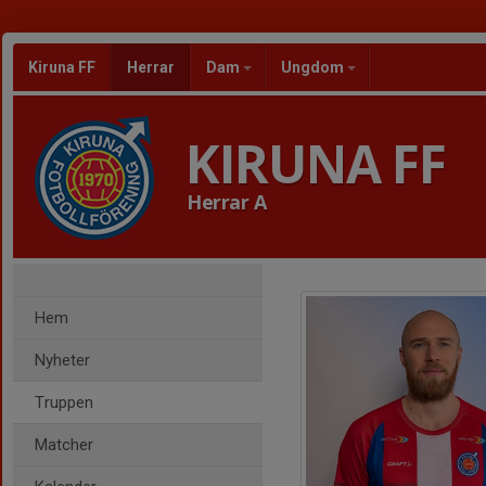
Kiruna FF
Herrar
Dam
Ungdom
KIRUNA FF
Herrar A
Hem
Nyheter
Truppen
Matcher