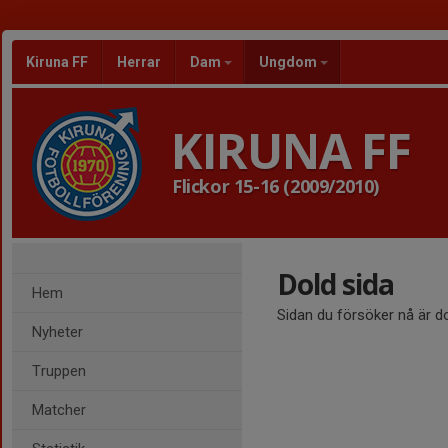
Kiruna FF
Herrar
Dam
Ungdom
KIRUNA FF
Flickor 15-16 (2009/2010)
Dold sida
Hem
Sidan du försöker nå är d
Nyheter
Truppen
Matcher