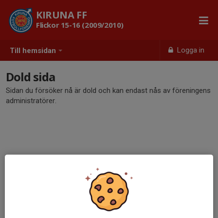
KIRUNA FF
Flickor 15-16 (2009/2010)
Logga in
Till hemsidan
Dold sida
Sidan du försöker nå är dold och kan endast nås av föreningens
administratörer.